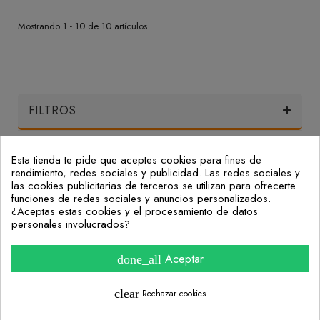
Mostrando 1 - 10 de 10 artículos
FILTROS
Esta tienda te pide que aceptes cookies para fines de
Mi Cuenta
rendimiento, redes sociales y publicidad. Las redes sociales y
las cookies publicitarias de terceros se utilizan para ofrecerte
funciones de redes sociales y anuncios personalizados.
Nuestras Oficinas
¿Aceptas estas cookies y el procesamiento de datos
personales involucrados?
Consulta nuestras preguntas frecuentes
Aceptar
done_all
Información
clear
Rechazar cookies