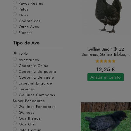
Pavos Reales
Patos
Ocas
Codornices
Otras Aves
Piensos
Tipo de Ave
Gallina Binoir ® 22
Todo
Semanas,gallina Biblue,...
Avestruces
Codorniz China
12,25 €
Codorniz de puesta
Añadir al carrito
Codorniz de vuelo
Especial Engorde
Faisanes
Gallinas Camperas
Super Ponedoras
Gallinas Ponedoras
Guineas
Oca Blanca
Oca Gris
Pato Común