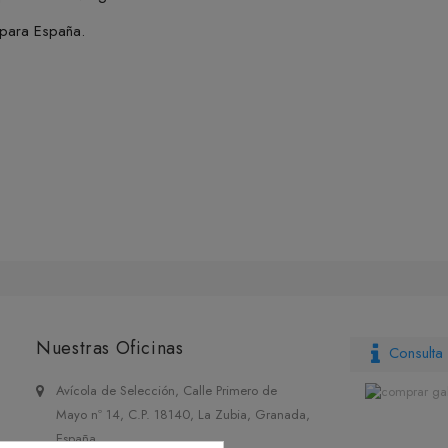
l para España.
Nuestras Oficinas
Consulta 
Avícola de Selección, Calle Primero de
Mayo nº 14, C.P. 18140, La Zubia, Granada,
España.