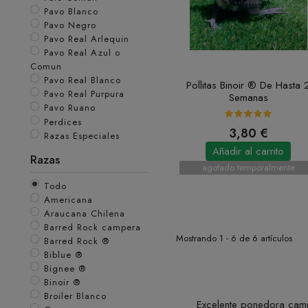
Pavo Blanco
Pavo Negro
Pavo Real Arlequin
Pavo Real Azul o
Comun
Pavo Real Blanco
Pollitas Binoir ® De Hasta 
Pavo Real Purpura
Semanas
Pavo Ruano
Perdices
3,80 €
Razas Especiales
Añadir al carrito
Razas
agotado temporalmente
Todo
Americana
Araucana Chilena
Barred Rock campera
Mostrando 1 - 6 de 6 artículos
Barred Rock ®
Biblue ®
Bignee ®
Binoir ®
Binoir ®
Broiler Blanco
Excelente ponedora cam