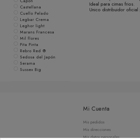
Capon
Ideal para cimas frios.
Castellana
Unico distribuidor oficia
Cuello Pelado
Legbar Crema
Leghor light
Marans Francesa
Mil flores
Pita Pinta
Rebro Red ®
Sedosa del Japón
Serama
Sussex Big
Mi Cuenta
Mis pedidos
Mis direcciones
Mis datos personales