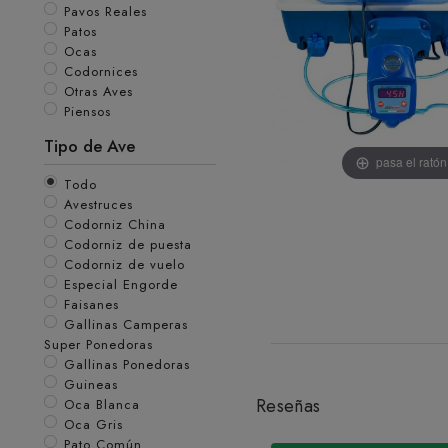
Pavos Reales
Patos
Ocas
Codornices
Otras Aves
Piensos
Tipo de Ave
pasa el rató
Todo
Avestruces
Codorniz China
Codorniz de puesta
Codorniz de vuelo
Especial Engorde
Faisanes
Gallinas Camperas
Super Ponedoras
Gallinas Ponedoras
Guineas
Reseñas
Oca Blanca
Oca Gris
Pato Común