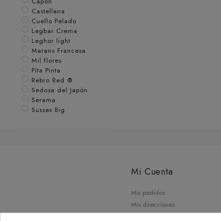
Capon
Castellana
Cuello Pelado
Legbar Crema
Leghor light
Marans Francesa
Mil flores
Pita Pinta
Rebro Red ®
Sedosa del Japón
Serama
Sussex Big
Mi Cuenta
Mis pedidos
Mis direcciones
Mis datos personales