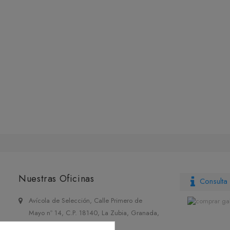
Nuestras Oficinas
Consulta 
Avícola de Selección, Calle Primero de
Mayo nº 14, C.P. 18140, La Zubia, Granada,
España.