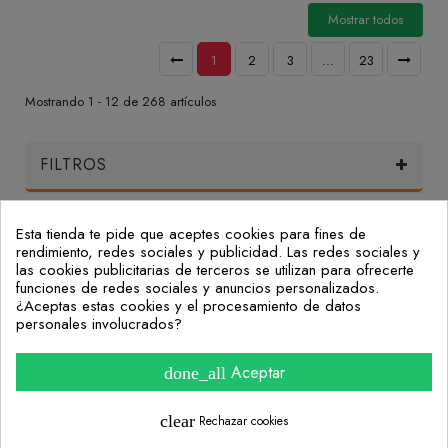
Mostrar todos
1
2
3
...
23
Mostrando 1 - 12 de 268 artículos
FILTROS
Esta tienda te pide que aceptes cookies para fines de
Mi Cuenta
rendimiento, redes sociales y publicidad. Las redes sociales y
las cookies publicitarias de terceros se utilizan para ofrecerte
funciones de redes sociales y anuncios personalizados.
Nuestras Oficinas
¿Aceptas estas cookies y el procesamiento de datos
personales involucrados?
Consulta nuestras preguntas frecuentes
Aceptar
done_all
Información
clear
Rechazar cookies