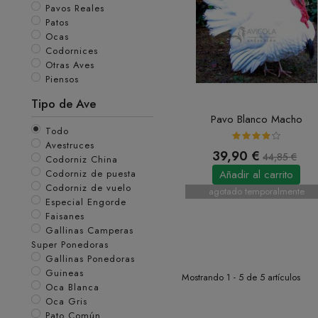
Pavos Reales
Patos
Ocas
Codornices
Otras Aves
Piensos
Tipo de Ave
Pavo Blanco Macho
Todo
Avestruces
39,90 €
44,85 €
Codorniz China
Añadir al carrito
Codorniz de puesta
Codorniz de vuelo
agotado temporalmente
Especial Engorde
Faisanes
Gallinas Camperas
Super Ponedoras
Gallinas Ponedoras
Guineas
Mostrando 1 - 5 de 5 artículos
Oca Blanca
Oca Gris
Pato Común