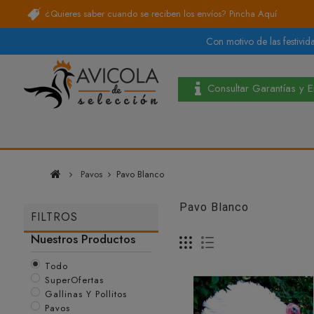
¿Quieres saber cuando se reciben los envíos?
Pincha Aquí
Con motivo de las festivida
Consultar Garantías y 
Pavos
Pavo Blanco
Pavo Blanco
FILTROS
Nuestros Productos
Todo
SuperOfertas
Gallinas Y Pollitos
Pavos