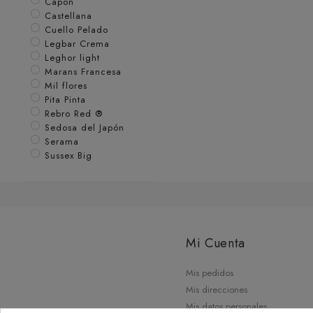
Capon
Castellana
Cuello Pelado
Legbar Crema
Leghor light
Marans Francesa
Mil flores
Pita Pinta
Rebro Red ®
Sedosa del Japón
Serama
Sussex Big
Mi Cuenta
Mis pedidos
Mis direcciones
Mis datos personales