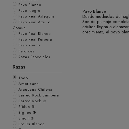
Pavo Blanco
Pavo Blanco
Pavo Negro
Pavo Blanco
Desde mediados del sigl
Pavo Real Arlequin
Son de plumaje completa
Pavo Real Azul o
adultos llegan a alcanza
Comun
crecimiento, el pavo bla
Pavo Real Blanco
Pavo Real Purpura
Pavo Ruano
Perdices
Razas Especiales
Razas
Todo
Americana
Araucana Chilena
Barred Rock campera
Barred Rock ®
Biblue ®
Bignee ®
Binoir ®
Broiler Blanco