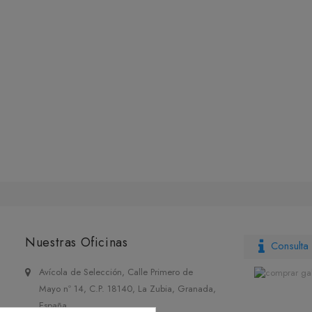
Nuestras Oficinas
Consulta 
Avícola de Selección, Calle Primero de
Mayo nº 14, C.P. 18140, La Zubia, Granada,
España.