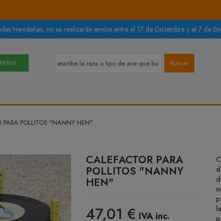
des Navideñas, no se realizarán envíos entre el 17 de Diciembre y el 7 de Ene
Envíos
Buscar
 PARA POLLITOS "NANNY HEN"
CALEFACTOR PARA
C
POLLITOS "NANNY
d
d
HEN"
i
p
47,01 €
l
IVA inc.
p