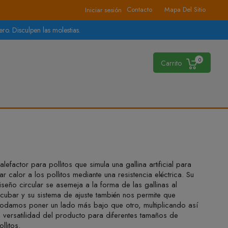
Contacto
Mapa Del Sitio
Iniciar sesión
ro. Disculpen las molestias.
0
Carrito
alefactor para pollitos que simula una gallina artificial para
ar calor a los pollitos mediante una resistencia eléctrica. Su
iseño circular se asemeja a la forma de las gallinas al
ncubar y su sistema de ajuste también nos permite que
odamos poner un lado más bajo que otro, multiplicando así
a versatilidad del producto para diferentes tamaños de
ollitos.