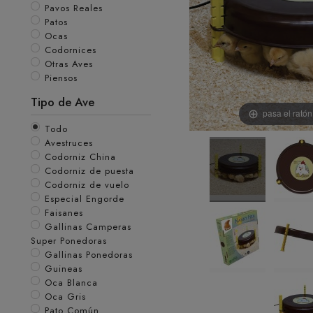
Pavos Reales
Patos
Ocas
Codornices
Otras Aves
Piensos
Tipo de Ave
pasa el rató
Todo
Avestruces
Codorniz China
Codorniz de puesta
Codorniz de vuelo
Especial Engorde
Faisanes
Gallinas Camperas
Super Ponedoras
Gallinas Ponedoras
Guineas
Oca Blanca
Oca Gris
Pato Común