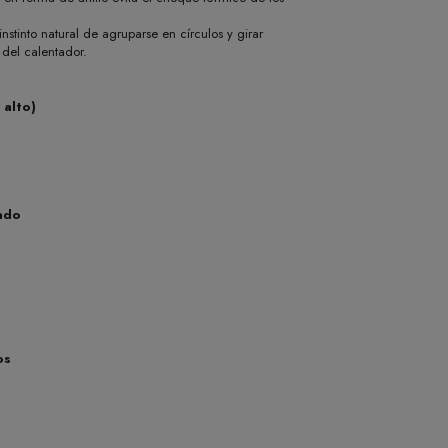
instinto natural de agruparse en círculos y girar
 del calentador.
 alto)
ado
os