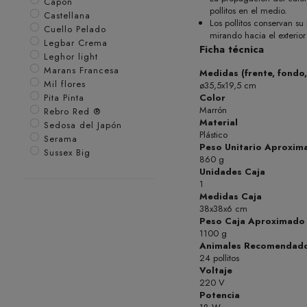
Capon
pollitos en el medio.
Castellana
Los pollitos conservan su 
Cuello Pelado
mirando hacia el exterior
Legbar Crema
Ficha técnica
Leghor light
Marans Francesa
Medidas (frente, fondo,
Mil flores
ø35,5x19,5 cm
Color
Pita Pinta
Marrón
Rebro Red ®
Material
Sedosa del Japón
Plástico
Serama
Peso Unitario Aproxim
Sussex Big
860 g
Unidades Caja
1
Medidas Caja
38x38x6 cm
Peso Caja Aproximado
1100 g
Animales Recomendad
24 pollitos
Voltaje
220 V
Potencia