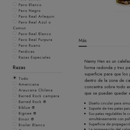
Pavo Blanco
Pavo Negro
Pavo Real Arlequin
Pavo Real Azul o
Comun
Pavo Real Blanco
Pavo Real Purpura
Más
Pavo Ruano
Perdices
Razas Especiales
Nanny Hen es un calefac
Razas
forma redonda y tres pa
superficie para que los 
Todo
dentro de la zona de cal
Americana
concentra sobre todo en
Araucana Chilena
que se puedan quedar en
Barred Rock campera
Barred Rock ®
Diseño circular para simu
Biblue ®
Soporte de tres patas par
Bignee ®
Sus patas regulables le c
simultáneamente con poll
Binoir ®
Superficie de propagació
Broiler Blanco
La propagación del calor