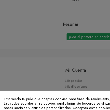
18 W
Reseñas
¡Sea el primero en escrib
Mi Cuenta
Mis pedidos
Mis direcciones
Mis datos personales
Tu configuración de cookies
Esta tienda te pide que aceptes cookies para fines de rendimiento,
Las redes sociales y las cookies publicitarias de terceros se utili
redes sociales y anuncios personalizados. ¿Aceptas estas cookie