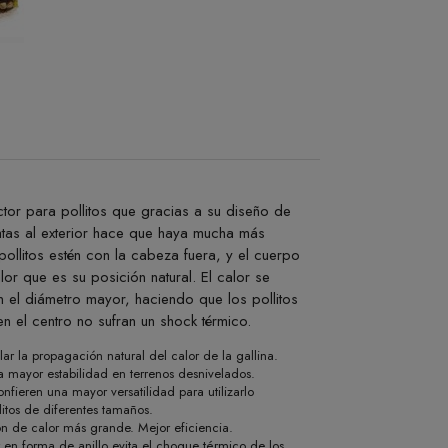
tor para pollitos que gracias a su diseño de
tas al exterior hace que haya mucha más
pollitos estén con la cabeza fuera, y el cuerpo
or que es su posición natural. El calor se
 el diámetro mayor, haciendo que los pollitos
 el centro no sufran un shock térmico.
lar la propagación natural del calor de la gallina.
a mayor estabilidad en terrenos desnivelados.
onfieren una mayor versatilidad para utilizarlo
itos de diferentes tamaños.
n de calor más grande. Mejor eficiencia.
 en forma de anillo evita el choque térmico de los