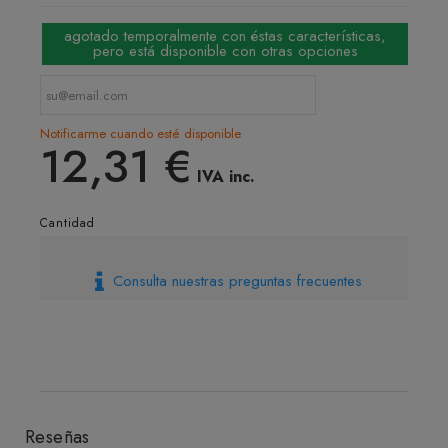
agotado temporalmente con éstas características,
pero está disponible con otras opciones
Notificarme cuando esté disponible
12,31 €
IVA inc.
Cantidad
4 L
8 L
Consulta nuestras preguntas frecuentes
Reseñas