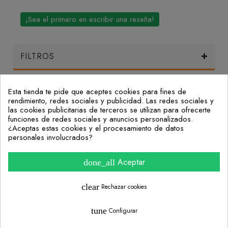
¡Sea el primero en escribir una reseña!
FILTROS
Esta tienda te pide que aceptes cookies para fines de
Mi Cuenta
rendimiento, redes sociales y publicidad. Las redes sociales y
las cookies publicitarias de terceros se utilizan para ofrecerte
funciones de redes sociales y anuncios personalizados.
Nuestras Oficinas
¿Aceptas estas cookies y el procesamiento de datos
personales involucrados?
Consulta nuestras preguntas frecuentes
Aceptar
done_all
Información
clear
Rechazar cookies
tune
Configurar
Diseño Web Granada y Posicionamiento SEO - Loadical Estudio
¿Necesitas ayuda? Contáctanos