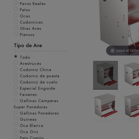
Pavos Reales
Patos
Ocas
Codornices
Otras Aves
Piensos
Tipo de Ave
pasa el rató
Todo
Avestruces
Codorniz China
Codorniz de puesta
Codorniz de vuelo
Especial Engorde
Faisanes
Gallinas Camperas
Super Ponedoras
Gallinas Ponedoras
Guineas
Oca Blanca
Oca Gris
Pato Común