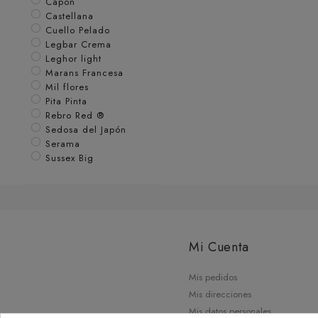
Capon
Castellana
Cuello Pelado
Legbar Crema
Leghor light
Marans Francesa
Mil flores
Pita Pinta
Rebro Red ®
Sedosa del Japón
Serama
Sussex Big
Mi Cuenta
Mis pedidos
Mis direcciones
Mis datos personales