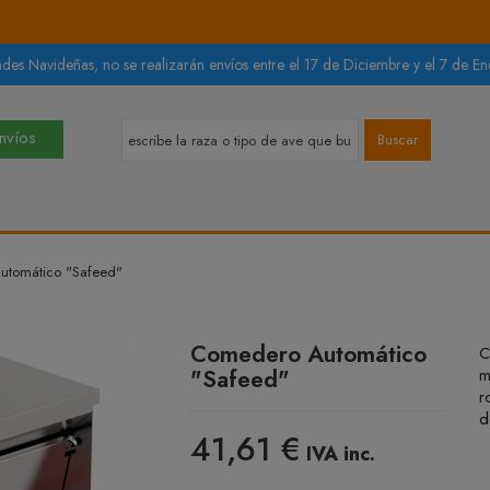
des Navideñas, no se realizarán envíos entre el 17 de Diciembre y el 7 de Ene
Envíos
Buscar
tomático "Safeed"
Comedero Automático
C
"Safeed"
m
r
d
41,61 €
IVA inc.