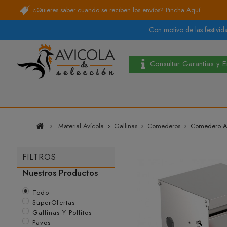
¿Quieres saber cuando se reciben los envíos?
Pincha Aquí
Con motivo de las festivida
Consultar Garantías y 
Material Avícola
Gallinas
Comederos
Comedero Au
FILTROS
Nuestros Productos
Todo
SuperOfertas
Gallinas Y Pollitos
Pavos