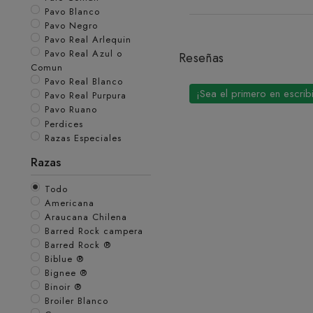
Pavo Blanco
Pavo Negro
Pavo Real Arlequin
Pavo Real Azul o
Reseñas
Comun
Pavo Real Blanco
¡Sea el primero en escrib
Pavo Real Purpura
Pavo Ruano
Perdices
Razas Especiales
Razas
Todo
Americana
Araucana Chilena
Barred Rock campera
Barred Rock ®
Biblue ®
Bignee ®
Binoir ®
Broiler Blanco