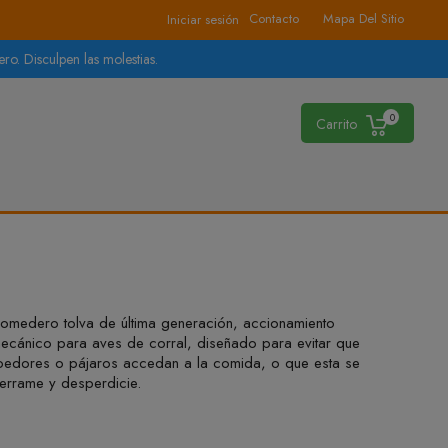
Contacto
Mapa Del Sitio
Iniciar sesión
ro. Disculpen las molestias.
0
Carrito
omedero tolva de última generación, accionamiento
ecánico para aves de corral, diseñado para evitar que
oedores o pájaros accedan a la comida, o que esta se
errame y desperdicie.