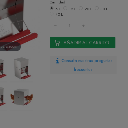
Cantidad
6 L
12 L
20 L
30 L
40 L
AÑADIR AL CARRITO
n para zoom
Consulta nuestras preguntas
frecuentes