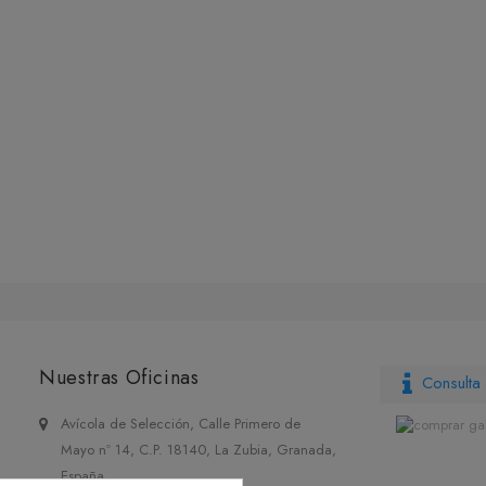
Nuestras Oficinas
Consulta 
Avícola de Selección, Calle Primero de
Mayo nº 14, C.P. 18140, La Zubia, Granada,
España.