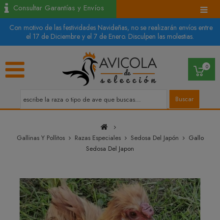
Consultar Garantías y Envíos
Con motivo de las festividades Navideñas, no se realizarán envíos entre
el 17 de Diciembre y el 7 de Enero. Disculpen las molestias.
0
Buscar
Gallinas Y Pollitos
Razas Especiales
Sedosa Del Japón
Gallo
Sedosa Del Japon