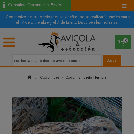
Consultar Garantías y Envíos
Con motivo de las festividades Navideñas, no se realizarán envíos entre
el 17 de Diciembre y el 7 de Enero. Disculpen las molestias.
0
Buscar
Codornices
Codorniz Puesta Hembra