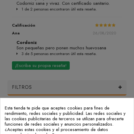
Codorniz sana y vivaz. Con certificado sanitario.
1 de 2 personas encontraron útil esta reseña.
Calificación
Ana
26/08/2020
Cordoniz
Son pequeñas pero ponen muchos huevosana
3 de 5 personas encontraron útil esta reseña.
¡Escriba su propia reseña!
FILTROS
Esta tienda te pide que aceptes cookies para fines de
Mi Cuenta
rendimiento, redes sociales y publicidad. Las redes sociales y
las cookies publicitarias de terceros se utilizan para ofrecerte
funciones de redes sociales y anuncios personalizados.
Nuestras Oficinas
¿Aceptas estas cookies y el procesamiento de datos