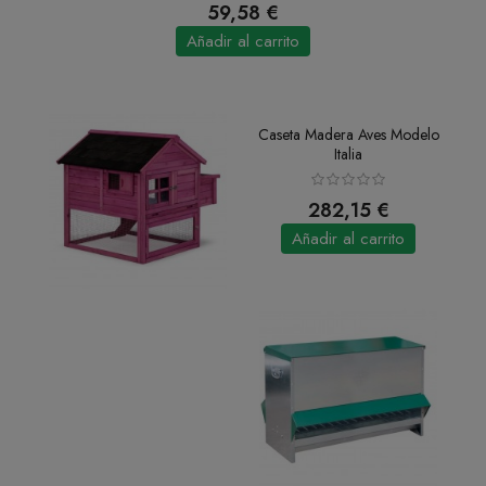
59,58 €
Añadir al carrito
Caseta Madera Aves Modelo
Italia
282,15 €
Añadir al carrito