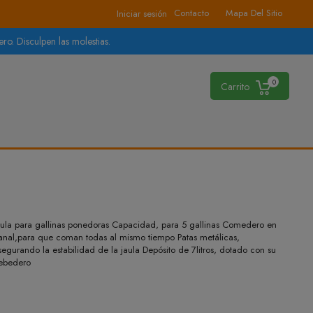
Contacto
Mapa Del Sitio
Iniciar sesión
ro. Disculpen las molestias.
0
Carrito
aula para gallinas ponedoras Capacidad, para 5 gallinas Comedero en
anal,para que coman todas al mismo tiempo Patas metálicas,
segurando la estabilidad de la jaula Depósito de 7litros, dotado con su
ebedero