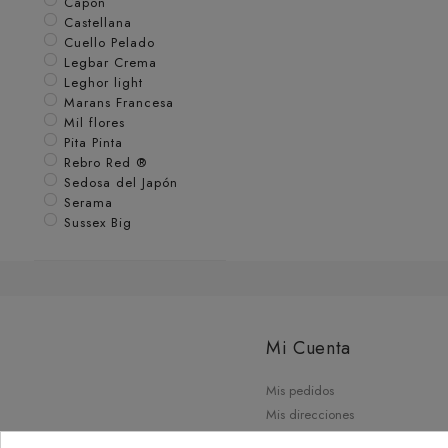
Capon
Castellana
Cuello Pelado
Legbar Crema
Leghor light
Marans Francesa
Mil flores
Pita Pinta
Rebro Red ®
Sedosa del Japón
Serama
Sussex Big
Mi Cuenta
Mis pedidos
Mis direcciones
Mis datos personales