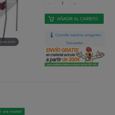
AÑADIR AL CARRITO
Consulta nuestras preguntas
n para zoom
frecuentes
ir una reseña!