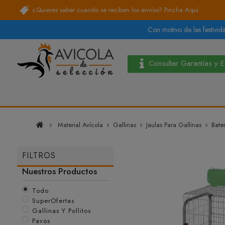
¿Quieres saber cuando se reciben los envíos?
Pincha Aquí
Con motivo de las festivida
Consultar Garantías y 
Material Avícola
Gallinas
Jaulas Para Gallinas
Bate
FILTROS
Nuestros Productos
Todo
SuperOfertas
Gallinas Y Pollitos
Pavos