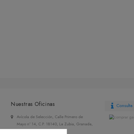
Nuestras Oficinas
Consulta 
Avícola de Selección, Calle Primero de
Mayo nº 14, C.P. 18140, La Zubia, Granada,
España.