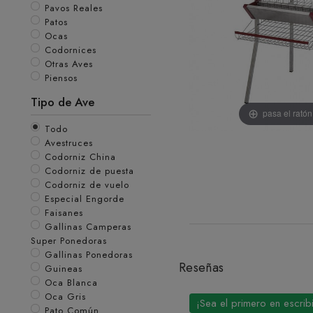
Pavos Reales
Patos
Ocas
Codornices
Otras Aves
Piensos
Tipo de Ave
pasa el rató
Todo
Avestruces
Codorniz China
Codorniz de puesta
Codorniz de vuelo
Especial Engorde
Faisanes
Gallinas Camperas
Super Ponedoras
Gallinas Ponedoras
Reseñas
Guineas
Oca Blanca
Oca Gris
¡Sea el primero en escrib
Pato Común