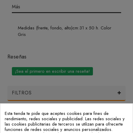
Más
Medidas (frente, fondo, alto)cm:31 x 50 h. Color
Gris
Reseñas
¡Sea el primero en escribir una reseña!
FILTROS
Esta tienda te pide que aceptes cookies para fines de
Mi Cuenta
rendimiento, redes sociales y publicidad. Las redes sociales y
las cookies publicitarias de terceros se utilizan para ofrecerte
funciones de redes sociales y anuncios personalizados.
Nuestras Oficinas