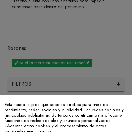
El techo cuenta con unas aperturas para impedir
condensaciones dentro del ponedero.
Reseñas
¡Sea el primero en escribir una reseña!
FILTROS
Esta tienda te pide que aceptes cookies para fines de
Mi Cuenta
rendimiento, redes sociales y publicidad. Las redes sociales y
las cookies publicitarias de terceros se utilizan para ofrecerte
funciones de redes sociales y anuncios personalizados.
Nuestras Oficinas
¿Aceptas estas cookies y el procesamiento de datos
personales involucrados?