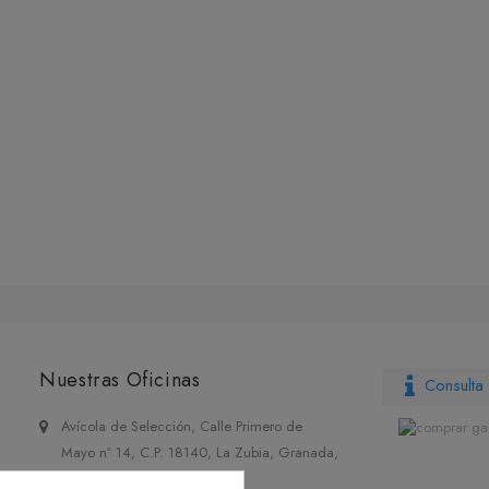
Nuestras Oficinas
Consulta 
Avícola de Selección, Calle Primero de
Mayo nº 14, C.P. 18140, La Zubia, Granada,
España.