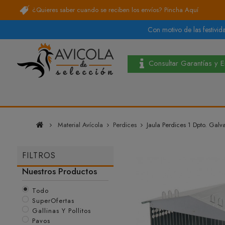
¿Quieres saber cuando se reciben los envíos?
Pincha Aquí
Con motivo de las festivida
Consultar Garantías y 
Material Avícola
Perdices
Jaula Perdices 1 Dpto. Galv
FILTROS
Nuestros Productos
Todo
SuperOfertas
Gallinas Y Pollitos
Pavos