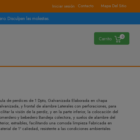
Contacto
Mapa Del Sitio
Iniciar sesión
ro. Disculpen las molestias.
0
Carrito
aula de perdices de 1 Dpto, Galvanizada Elaborada en chapa
alvanizada, y frontal de alambre Laterales con perforaciones, para
acilitar la visión de la perdiz, y en la parte inferior, la colocación del
omerdero y bebedero Bandeja colectora, y suelos de alambre del
nterior, extraibles, facilitando una comoda limpieza Fabricada en
aterial de 1ª caliedad, resistente a las condiciones ambientales