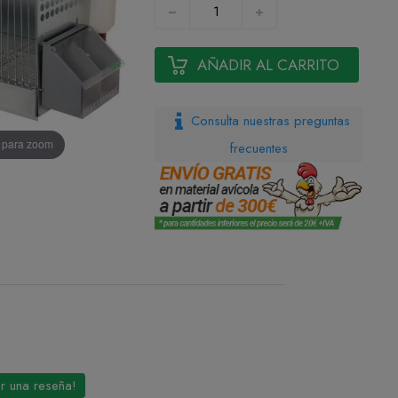
AÑADIR AL CARRITO
Consulta nuestras preguntas
n para zoom
frecuentes
ir una reseña!