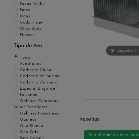
Pavos Reales
Patos
Ocas
Codornices
Otras Aves
Piensos
Tipo de Ave
pasa el rató
Todo
Avestruces
Codorniz China
Codorniz de puesta
Codorniz de vuelo
Especial Engorde
Faisanes
Gallinas Camperas
Super Ponedoras
Gallinas Ponedoras
Reseñas
Guineas
Oca Blanca
Oca Gris
¡Sea el primero en escrib
Pato Común