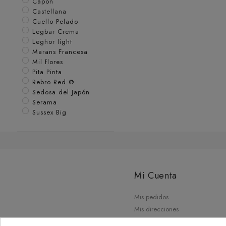
Capon
Castellana
Cuello Pelado
Legbar Crema
Leghor light
Marans Francesa
Mil flores
Pita Pinta
Rebro Red ®
Sedosa del Japón
Serama
Sussex Big
Mi Cuenta
Mis pedidos
Mis direcciones
Mis datos personales