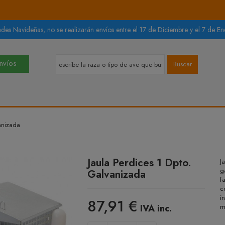
des Navideñas, no se realizarán envíos entre el 17 de Diciembre y el 7 de Ene
Envíos
Buscar
anizada
Jaula Perdices 1 Dpto.
J
g
Galvanizada
f
c
i
87,91 €
IVA inc.
m