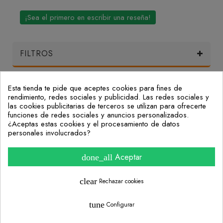
¡Sea el primero en escribir una reseña!
FILTROS
Esta tienda te pide que aceptes cookies para fines de
Mi Cuenta
rendimiento, redes sociales y publicidad. Las redes sociales y
las cookies publicitarias de terceros se utilizan para ofrecerte
funciones de redes sociales y anuncios personalizados.
Nuestras Oficinas
¿Aceptas estas cookies y el procesamiento de datos
personales involucrados?
Consulta nuestras preguntas frecuentes
Aceptar
done_all
Información
clear
Rechazar cookies
tune
Configurar
Diseño Web Granada y Posicionamiento SEO - Loadical Estudio
¿Necesitas ayuda? Contáctanos