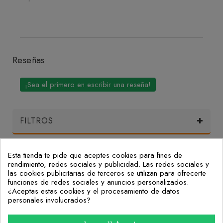
Reseñas
¡Sea el primero en escribir una reseña!
FILTROS
Esta tienda te pide que aceptes cookies para fines de
Mi Cuenta
rendimiento, redes sociales y publicidad. Las redes sociales y
las cookies publicitarias de terceros se utilizan para ofrecerte
funciones de redes sociales y anuncios personalizados.
Nuestras Oficinas
¿Aceptas estas cookies y el procesamiento de datos
personales involucrados?
Consulta nuestras preguntas frecuentes