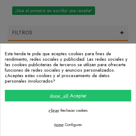
¡Sea el primero en escribir una reseña!
FILTROS
Esta tienda te pide que aceptes cookies para fines de
Mi Cuenta
rendimiento, redes sociales y publicidad. Las redes sociales y
las cookies publicitarias de terceros se utilizan para ofrecerte
funciones de redes sociales y anuncios personalizados.
Nuestras Oficinas
¿Aceptas estas cookies y el procesamiento de datos
personales involucrados?
Consulta nuestras preguntas frecuentes
Aceptar
done_all
Información
clear
Rechazar cookies
tune
Configurar
Diseño Web Granada y Posicionamiento SEO - Loadical Estudio
¿Necesitas ayuda? Contáctanos