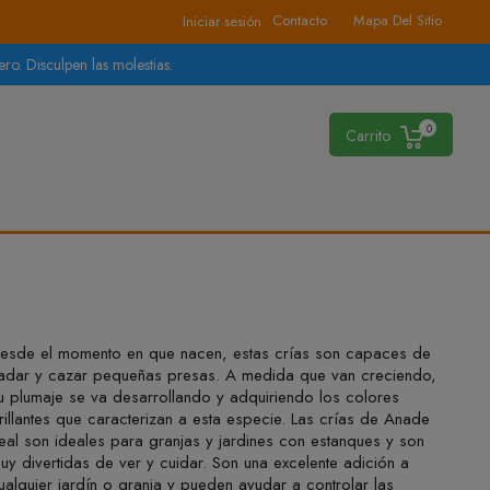
Contacto
Mapa Del Sitio
Iniciar sesión
ro. Disculpen las molestias.
0
Carrito
esde el momento en que nacen, estas crías son capaces de
adar y cazar pequeñas presas. A medida que van creciendo,
u plumaje se va desarrollando y adquiriendo los colores
rillantes que caracterizan a esta especie. Las crías de Anade
eal son ideales para granjas y jardines con estanques y son
uy divertidas de ver y cuidar. Son una excelente adición a
ualquier jardín o granja y pueden ayudar a controlar las