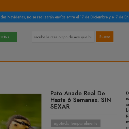
des Navideñas, no se realizarán envíos entre el 17 de Diciembre y el 7 de Ene
Envíos
Buscar
Pato Anade Real De
D
Hasta 6 Semanas. SIN
n
s
SEXAR
b
R
m
agotado temporalmente
c