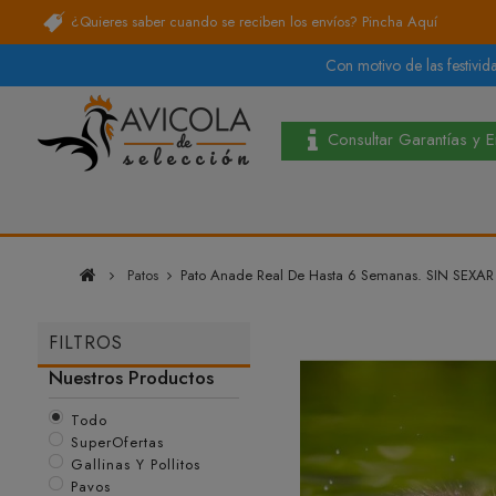
¿Quieres saber cuando se reciben los envíos?
Pincha Aquí
Con motivo de las festivida
Consultar Garantías y 
Patos
Pato Anade Real De Hasta 6 Semanas. SIN SEXAR
FILTROS
Nuestros Productos
Todo
SuperOfertas
Gallinas Y Pollitos
Pavos