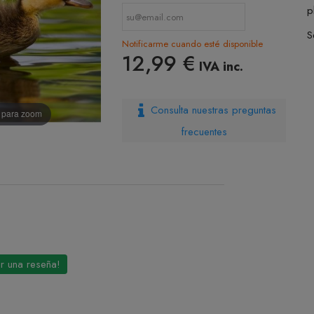
p
S
Notificarme cuando esté disponible
12,99 €
IVA inc.
Consulta nuestras preguntas
n para zoom
frecuentes
ir una reseña!