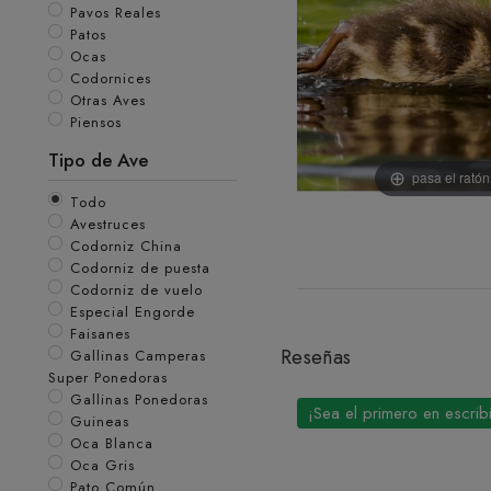
Pavos Reales
Patos
Ocas
Codornices
Otras Aves
Piensos
Tipo de Ave
pasa el rató
Todo
Avestruces
Codorniz China
Codorniz de puesta
Codorniz de vuelo
Especial Engorde
Faisanes
Reseñas
Gallinas Camperas
Super Ponedoras
Gallinas Ponedoras
¡Sea el primero en escrib
Guineas
Oca Blanca
Oca Gris
Pato Común