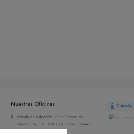
Nuestras Oficinas
Consulta 
Avícola de Selección, Calle Primero de
Mayo nº 14, C.P. 18140, La Zubia, Granada,
España.