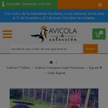
Consultar Garantías y Envíos
Con motivo de las festividades Navideñas, no se realizarán envíos entre
el 17 de Diciembre y el 7 de Enero. Disculpen las molestias.
0
Buscar
Gallinas Y Pollitos
Gallinas Camperas Super Ponedoras
Bignee ®
Gallo Bignee