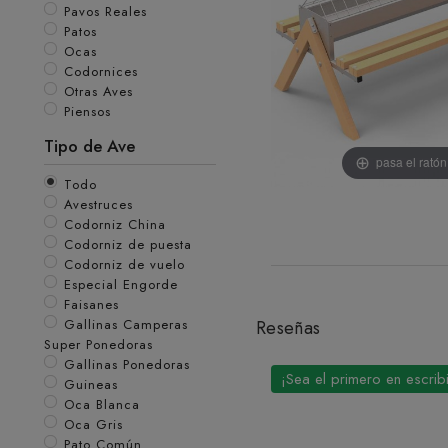
Pavos Reales
Patos
Ocas
Codornices
Otras Aves
Piensos
Tipo de Ave
pasa el rató
Todo
Avestruces
Codorniz China
Codorniz de puesta
Codorniz de vuelo
Especial Engorde
Faisanes
Gallinas Camperas
Reseñas
Super Ponedoras
Gallinas Ponedoras
¡Sea el primero en escrib
Guineas
Oca Blanca
Oca Gris
Pato Común