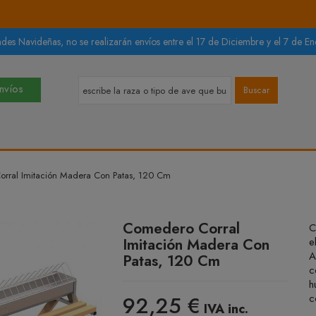
des Navideñas, no se realizarán envíos entre el 17 de Diciembre y el 7 de Ene
Envíos
Buscar
rral Imitación Madera Con Patas, 120 Cm
Comedero Corral
C
Imitación Madera Con
e
A
Patas, 120 Cm
c
h
92,25 €
c
IVA inc.