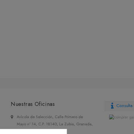
Nuestras Oficinas
Consulta 
Avícola de Selección, Calle Primero de
Mayo nº 14, C.P. 18140, La Zubia, Granada,
España.