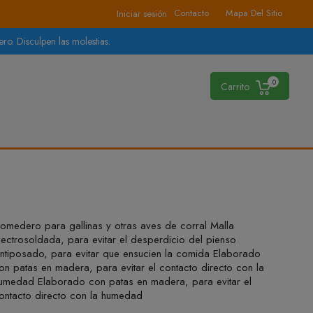
Contacto
Mapa Del Sitio
Iniciar sesión
ro. Disculpen las molestias.
0
Carrito
omedero para gallinas y otras aves de corral Malla
lectrosoldada, para evitar el desperdicio del pienso
ntiposado, para evitar que ensucien la comida Elaborado
on patas en madera, para evitar el contacto directo con la
umedad Elaborado con patas en madera, para evitar el
ontacto directo con la humedad