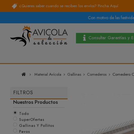
¿Quieres saber cuando se reciben los envíos?
Pincha Aquí
Con motivo de las festivida
Consultar Garantías y 
Material Avícola
Gallinas
Comederos
Comedero Co
FILTROS
Nuestros Productos
Todo
SuperOfertas
Gallinas Y Pollitos
Pavos